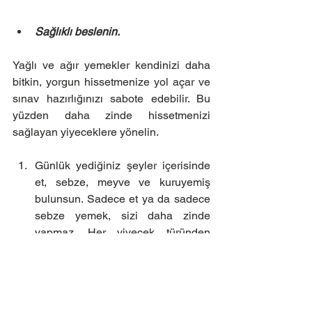
Sağlıklı beslenin.
Yağlı ve ağır yemekler kendinizi daha 
bitkin, yorgun hissetmenize yol açar ve 
sınav hazırlığınızı sabote edebilir. Bu 
yüzden daha zinde hissetmenizi 
sağlayan yiyeceklere yönelin.
Günlük yediğiniz şeyler içerisinde 
et, sebze, meyve ve kuruyemiş 
bulunsun. Sadece et ya da sadece 
sebze yemek, sizi daha zinde 
yapmaz. Her yiyecek türünden 
dengeli bir şekilde yemeye özen 
gösterin.  
Çok fazla şekerden ve ağır-yağlı 
yiyeceklerden uzak durgun. Bunlar 