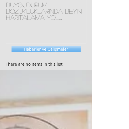
Duygudurum
COVID-19 Sal
bozukluklarında beyin
Bipolar Bozu
haritalama yol
DÜNYA BİPOL
gösteriyor mu?
Haberler ve Gelişmeler
There are no items in this list